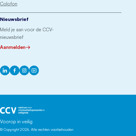
Colofon
Nieuwsbrief
Meld je aan voor de CCV-
nieuwsbrief
Aanmelden
LinkedIn
Facebook
Instagram
YouTube
Het CCV
Voorop in veilig
© Copyright 2026. Alle rechten voorbehouden