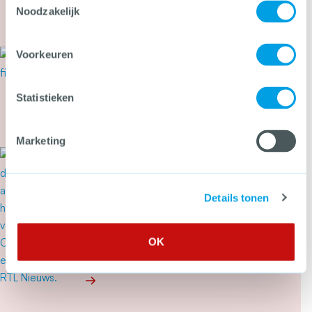
nu doen?
Noodzakelijk
Meer over Cyberbeveiligingswet vanaf 15 august
Voorkeuren
21 juli 2026
Tweede Kamer stemt in met
wetsvoorstel tegen heling en
Statistieken
witwassen
Meer over Tweede Kamer stemt in met wetsvoor
Marketing
20 juli 2026
‘Drugslab in woonwijk is
levensgevaarlijk’
Details tonen
OK
Meer over ‘Drugslab in woonwijk is levensgevaarl