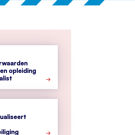
orwaarden
n opleiding
list
Meer over Eisen en voorwaarden merkg
ualiseert
iliging