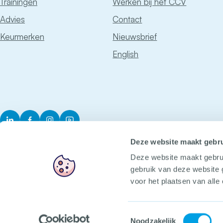
Trainingen
Werken bij het CCV
Advies
Contact
Keurmerken
Nieuwsbrief
English
LinkedIn
Facebook
Instagram
YouTube
Deze website maakt gebru
Deze website maakt gebru
gebruik van deze website 
voor het plaatsen van alle
Het CCV
Voorop in veilig
Toestemmingsselectie
Noodzakelijk