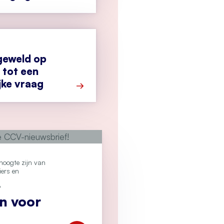
Meer over Het CCV actualiseert regels 
geweld op
 tot een
jke vraag
Meer over Secondant: geweld op Pride 
e hoogte zijn van
iers en
?
an voor