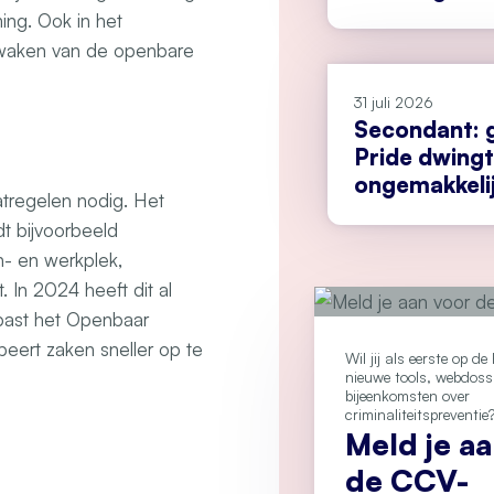
ing. Ook in het
ewaken van de openbare
31 juli 2026
Secondant: 
Pride dwingt
ongemakkeli
atregelen nodig. Het
dt bijvoorbeeld
n- en werkplek,
 In 2024 heeft dit al
past het Openbaar
beert zaken sneller op te
Wil jij als eerste op d
nieuwe tools, webdoss
bijeenkomsten over
criminaliteitspreventie
Meld je a
de CCV-