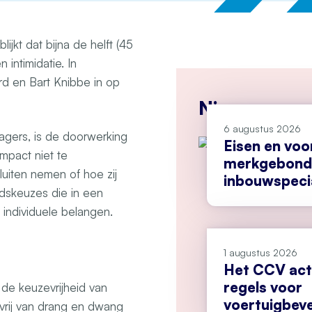
blijkt dat bijna de helft (45
intimidatie. In
rd en Bart Knibbe in op
Nieuws
6 augustus 2026
agers, is de doorwerking
Eisen en vo
mpact niet te
merkgebonde
uiten nemen of hoe zij
inbouwspecia
idskeuzes die in een
individuele belangen.
1 augustus 2026
Het CCV act
regels voor
t de keuzevrijheid van
voertuigbeve
vrij van drang en dwang