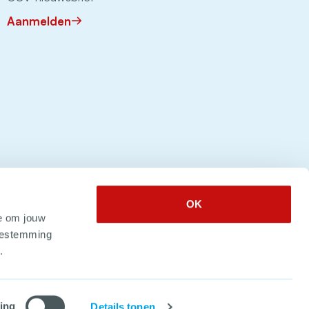
Aanmelden
OK
e om jouw
toestemming
.
 2026. Alle rechten voorbehouden
ing
Details tonen