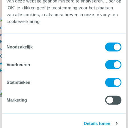
van deze website geanonimiseerd te analyseren. Door op
'OK' te klikken geef je toestemming voor het plaatsen
Meer over Tweede Kamer stemt in met wetsvoor
van alle cookies, zoals omschreven in onze privacy- en
20 juli 2026
cookieverklaring.
‘Drugslab in woonwijk is
levensgevaarlijk’
Toestemmingsselectie
Noodzakelijk
Voorkeuren
Meer over ‘Drugslab in woonwijk is levensgevaarl
Statistieken
Marketing
Wil jij als eerste op de hoogte zijn van nieuwe tools, webdossiers en
bijeenkomsten over criminaliteitspreventie?
Meld je aan voor de CCV-
Details tonen
nieuwsbrief!