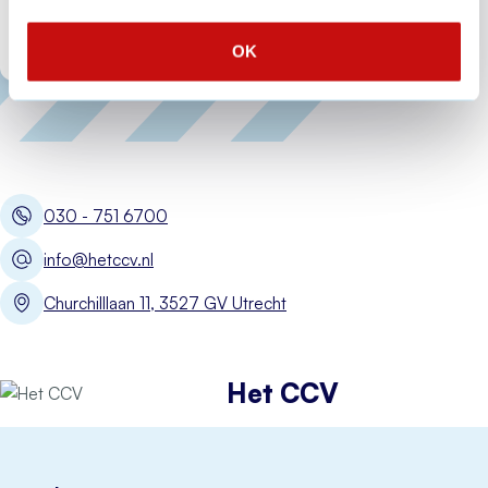
OK
Open Meld je
030 - 751 6700
info@hetccv.nl
Churchilllaan 11, 3527 GV Utrecht
Het CCV