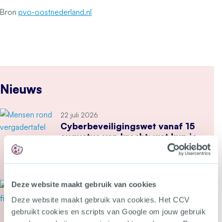
Bron
pvo-oostnederland.nl
Nieuws
22 juli 2026
Cyberbeveiligingswet vanaf 15
augustus van kracht: wat kun je
nu doen?
Meer over Cyberbeveiligingswet vanaf 15 august
Deze website maakt gebruik van cookies
21 juli 2026
Tweede Kamer stemt in met
Deze website maakt gebruik van cookies. Het CCV
wetsvoorstel tegen heling en
gebruikt cookies en scripts van Google om jouw gebruik
witwassen