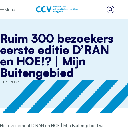
Ga naar de inhoud
Menu
Zoeken
Het CCV
Ruim 300 bezoekers
eerste editie D’RAN
en HOE!? | Mijn
Buitengebied
1 juni 2023
Het evenement D’RAN en HOE | Mijn Buitengebied was