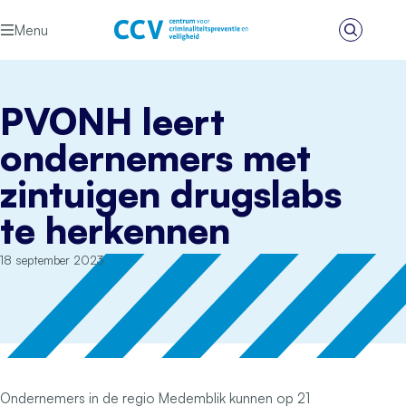
Ga naar de inhoud
Menu
Zoeken
Het CCV
PVONH leert
ondernemers met
zintuigen drugslabs
te herkennen
18 september 2023
Ondernemers in de regio Medemblik kunnen op 21