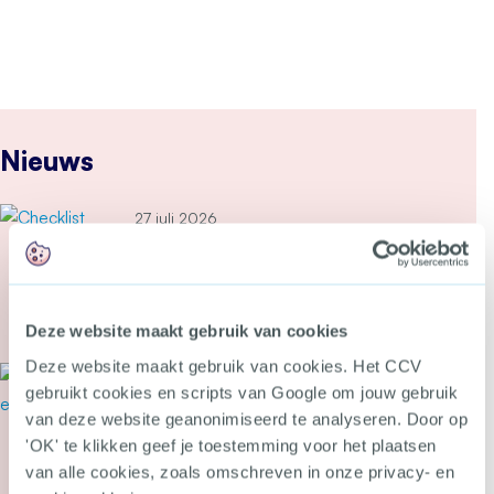
Nieuws
27 juli 2026
Nieuwe inspectieschema’s
brandbeveiliging gevaarlijke
stoffen
Deze website maakt gebruik van cookies
Meer over Nieuwe inspectieschema’s brandbeveil
Deze website maakt gebruik van cookies. Het CCV
27 juli 2026
gebruikt cookies en scripts van Google om jouw gebruik
Webinar: bereik burgers beter
van deze website geanonimiseerd te analyseren. Door op
met campagnes over
'OK' te klikken geef je toestemming voor het plaatsen
cybercrime
van alle cookies, zoals omschreven in onze privacy- en