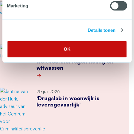
22 juli 2026
Marketing
Cyberbeveiligingswet vanaf 15
augustus van kracht: wat kun je
nu doen?
Details tonen
Meer over Cyberbeveiligingswet vanaf 15 august
21 juli 2026
OK
Tweede Kamer stemt in met
wetsvoorstel tegen heling en
witwassen
Meer over Tweede Kamer stemt in met wetsvoor
20 juli 2026
‘Drugslab in woonwijk is
levensgevaarlijk’