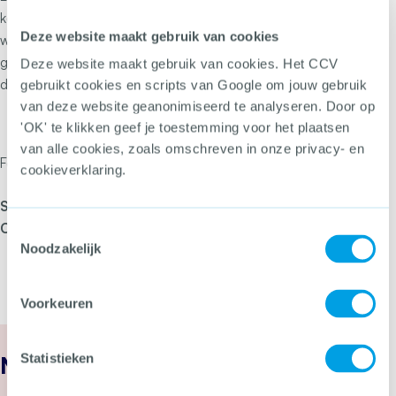
keurmerk kunnen leveren. Dat aantal gaat toenemen. Er
Deze website maakt gebruik van cookies
worden op dit moment meer cybersecurity bedrijven
geaudit. Kijk op
hetccv.nl/pentest
om bedrijven te vinden
Deze website maakt gebruik van cookies. Het CCV
die werken met het CCV-keurmerk Pentesten.
gebruikt cookies en scripts van Google om jouw gebruik
van deze website geanonimiseerd te analyseren. Door op
'OK' te klikken geef je toestemming voor het plaatsen
van alle cookies, zoals omschreven in onze privacy- en
Foto: winnaars van de Computable Awards 2022
cookieverklaring.
Schade Magazine publiceerde een artikel over het
CCV-keurmerk Pentesten:
Lees het hier.
Toestemmingsselectie
Noodzakelijk
Voorkeuren
Statistieken
Nieuws