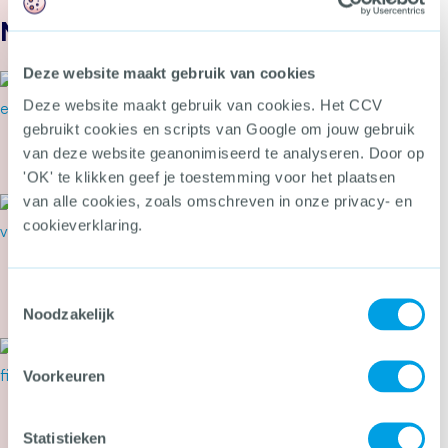
Nieuws
Deze website maakt gebruik van cookies
24 juli 2026
Secondant: Van bierviltje tot
Deze website maakt gebruik van cookies. Het CCV
Cyber Alarmcentrale
gebruikt cookies en scripts van Google om jouw gebruik
van deze website geanonimiseerd te analyseren. Door op
Meer over Secondant: Van bierviltje tot Cyber 
'OK' te klikken geef je toestemming voor het plaatsen
van alle cookies, zoals omschreven in onze privacy- en
22 juli 2026
cookieverklaring.
Cyberbeveiligingswet vanaf 15
augustus van kracht: wat kun je
nu doen?
Toestemmingsselectie
Noodzakelijk
Meer over Cyberbeveiligingswet vanaf 15 august
21 juli 2026
Tweede Kamer stemt in met
Voorkeuren
wetsvoorstel tegen heling en
witwassen
Statistieken