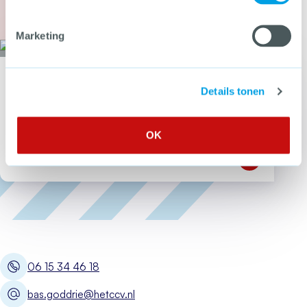
Meer over Tweede Kamer stemt in met wetsvoor
Marketing
Wil jij als eerste op de hoogte zijn van nieuwe tools, webdossiers en
Details tonen
bijeenkomsten over criminaliteitspreventie?
Meld je aan voor de CCV-
nieuwsbrief!
OK
Open Meld je
06 15 34 46 18
bas.goddrie@hetccv.nl