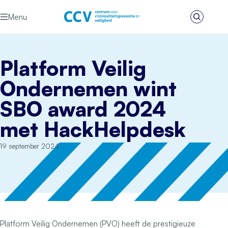
Ga naar de inhoud
Menu
Zoeken
Het CCV
Platform Veilig
Ondernemen wint
SBO award 2024
met HackHelpdesk
19 september 2024
Platform Veilig Ondernemen (PVO) heeft de prestigieuze