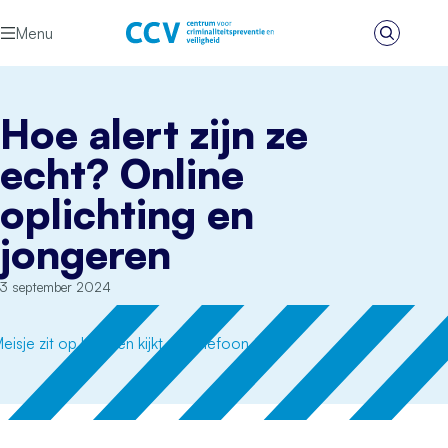
Ga naar de inhoud
Menu
Zoeken
Het CCV
Hoe alert zijn ze
echt? Online
oplichting en
jongeren
3 september 2024