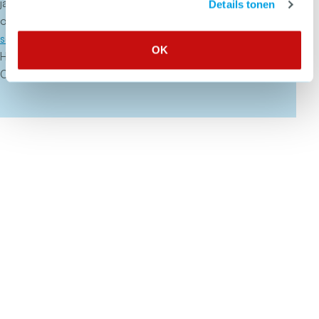
jaren in om scholieren weerbaarder te maken tegen online
Details tonen
oplichting. Kijk voor informatie hierover
op de website van
scholieren.com
.
OK
Heb je vragen? Neem contact op met CCV-adviseur Mick
Claessens:
mick.claessens@hetccv.nl
.