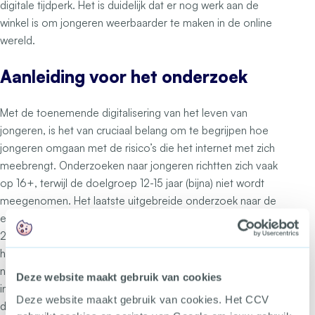
digitale tijdperk. Het is duidelijk dat er nog werk aan de
winkel is om jongeren weerbaarder te maken in de online
wereld.
Aanleiding voor het onderzoek
Met de toenemende digitalisering van het leven van
jongeren, is het van cruciaal belang om te begrijpen hoe
jongeren omgaan met de risico’s die het internet met zich
meebrengt. Onderzoeken naar jongeren richtten zich vaak
op 16+, terwijl de doelgroep 12-15 jaar (bijna) niet wordt
meegenomen. Het laatste uitgebreide onderzoek naar de
ervaringen van jongeren met online oplichting dateerde uit
2017. Gezien de vele ontwikkelingen sindsdien, achtten
het CCV en scholieren.com het noodzakelijk om een
nieuw onderzoek uit te voeren. Dit geeft niet alleen inzicht
Deze website maakt gebruik van cookies
in de huidige situatie, maar helpt ook bij het verfijnen van
Deze website maakt gebruik van cookies. Het CCV
de preventiecampagnes die gezamenlijk worden gemaakt