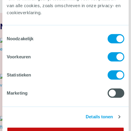
van alle cookies, zoals omschreven in onze privacy- en
cookieverklaring.
Nieuws
Toestemmingsselectie
Noodzakelijk
24 juli 2026
Secondant: Van bierviltje tot
Cyber Alarmcentrale
Voorkeuren
Meer over Secondant: Van bierviltje tot Cyber 
Statistieken
22 juli 2026
Cyberbeveiligingswet vanaf 15
augustus van kracht: wat kun je
Marketing
nu doen?
Meer over Cyberbeveiligingswet vanaf 15 august
Details tonen
21 juli 2026
Tweede Kamer stemt in met