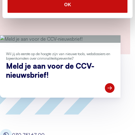
wetsvoorstel tegen heling en
OK
witwassen
Meer over Tweede Kamer stemt in met wetsvoor
Wil jij als eerste op de hoogte zijn van nieuwe tools, webdossiers en
bijeenkomsten over criminaliteitspreventie?
Meld je aan voor de CCV-
nieuwsbrief!
Open Meld je
030 751 67 00