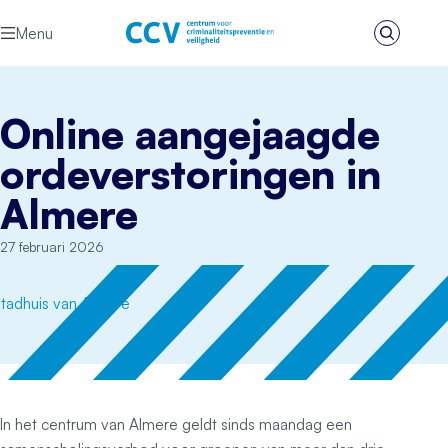
Ga naar de inhoud
Menu
Zoeken
Het CCV
Online aangejaagde
ordeverstoringen in
Almere
27 februari 2026
In het centrum van Almere geldt sinds maandag een