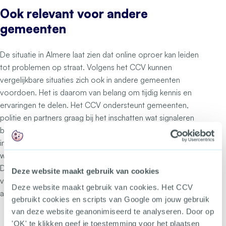
Ook relevant voor andere
gemeenten
De situatie in Almere laat zien dat online oproer kan leiden
tot problemen op straat. Volgens het CCV kunnen
vergelijkbare situaties zich ook in andere gemeenten
voordoen. Het is daarom van belang om tijdig kennis en
ervaringen te delen. Het CCV ondersteunt gemeenten,
politie en partners graag bij het inschatten wat signaleren
betekenen, het toepassen van het barrièremodel en het
inzetten van passende interventies. Over zes maanden
wordt het samenscholingsverbod in Almere geëvalueerd.
Die evaluatie kan ook waardevolle inzichten opleveren
Deze website maakt gebruik van cookies
voor andere gemeenten die te maken krijgen met online
Deze website maakt gebruik van cookies. Het CCV
aangejaagde ordeverstoringen.
gebruikt cookies en scripts van Google om jouw gebruik
van deze website geanonimiseerd te analyseren. Door op
'OK' te klikken geef je toestemming voor het plaatsen