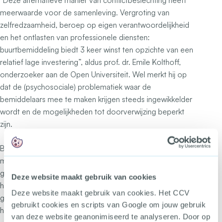
“Deze alternatieve manier van conflictbeslechting heeft
meerwaarde voor de samenleving. Vergroting van
zelfredzaamheid, beroep op eigen verantwoordelijkheid
en het ontlasten van professionele diensten:
buurtbemiddeling biedt 3 keer winst ten opzichte van een
relatief lage investering”, aldus prof. dr. Emile Kolthoff,
onderzoeker aan de Open Universiteit. Wel merkt hij op
dat de (psychosociale) problematiek waar de
bemiddelaars mee te maken krijgen steeds ingewikkelder
wordt en de mogelijkheden tot doorverwijzing beperkt
zijn.
Bewoners zijn er blij mee. “De bemiddelaars zijn deskundig
met oog voor de menselijke kant. Zij weten het gesprek
goed te leiden naar de punten waar het om gaat.” “Zelf
Deze website maakt gebruik van cookies
hadden we nooit zo’n gesprek kunnen voeren. Het is erg
Deze website maakt gebruik van cookies. Het CCV
goed gegaan, dank jullie wel.” “Op deze manier kon een
gebruikt cookies en scripts van Google om jouw gebruik
hoop onbegrip en mogelijke ellende voorkomen worden.”
van deze website geanonimiseerd te analyseren. Door op