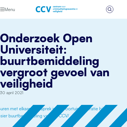
Ga naar de inhoud
Menu
Zoeken
Het CCV
Onderzoek Open
Universiteit:
buurtbemiddeling
vergroot gevoel van
veiligheid
30 april 2021