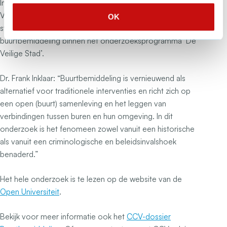
Imke Smulders, onderzoeker bij het Expertisecentrum
Veiligheid van Avans Hogeschool, een onderzoek te
OK
starten naar de geschiedenis en de effecten van
buurtbemiddeling binnen het onderzoeksprogramma ‘De
Veilige Stad’.
Dr. Frank Inklaar: “Buurtbemiddeling is vernieuwend als
alternatief voor traditionele interventies en richt zich op
een open (buurt) samenleving en het leggen van
verbindingen tussen buren en hun omgeving. In dit
onderzoek is het fenomeen zowel vanuit een historische
als vanuit een criminologische en beleidsinvalshoek
benaderd.”
Het hele onderzoek is te lezen op de website van de
Open Universiteit
.
Bekijk voor meer informatie ook het
CCV-dossier