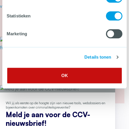
Cyberbeveiligingswet vanaf 15
augustus van kracht: wat kun je
Statistieken
nu doen?
Meer over Cyberbeveiligingswet vanaf 15 august
Marketing
21 juli 2026
Tweede Kamer stemt in met
wetsvoorstel tegen heling en
Details tonen
witwassen
Meer over Tweede Kamer stemt in met wetsvoor
OK
Wil jij als eerste op de hoogte zijn van nieuwe tools, webdossiers en
bijeenkomsten over criminaliteitspreventie?
Meld je aan voor de CCV-
nieuwsbrief!