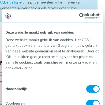
Cyberveiligheid
helpt gemeenten bij het maken van
gemeentelijk (veiligheids)beleid over cybercrime.
Deze website maakt gebruik van cookies
Deze website maakt gebruik van cookies. Het CCV
gebruikt cookies en scripts van Google om jouw gebruik
van deze website geanonimiseerd te analyseren. Door op
'OK' te klikken geef je toestemming voor het plaatsen
Nieuws
van alle cookies, zoals omschreven in onze privacy- en
cookieverklaring.
24 juli 2026
Secondant: Van bierviltje tot
Toestemmingsselectie
Cyber Alarmcentrale
Noodzakelijk
Meer over Secondant: Van bierviltje tot Cyber 
Voorkeuren
22 juli 2026