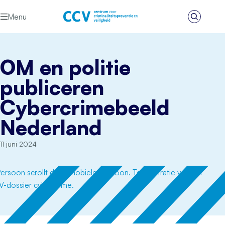
Ga naar de inhoud
Menu
Zoeken
Het CCV
OM en politie
publiceren
Cybercrimebeeld
Nederland
11 juni 2024