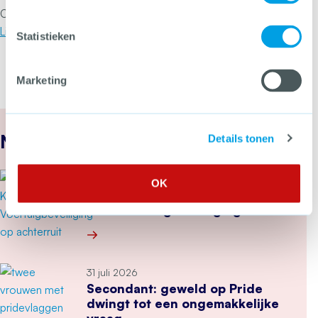
Community? Neem dan contact op met
CCV-adviseur
Lilian Tieman
.
Statistieken
Marketing
Nieuws
Details tonen
1 augustus 2026
OK
Het CCV actualiseert regels
voor voertuigbeveiliging
Meer over Het CCV actualiseert regels voor voe
31 juli 2026
Secondant: geweld op Pride
dwingt tot een ongemakkelijke