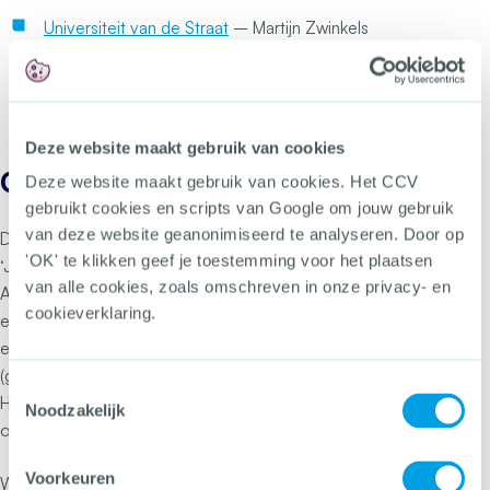
Universiteit van de Straat
– Martijn Zwinkels
Straatpolitiek
– Femke Kaulingfreks
Do or Don’t
, over rekruteringsprocessen van
jongeren in de georganiseerde criminaliteit –
Bureau Beke
Deze website maakt gebruik van cookies
Over de Learning Community
Deze website maakt gebruik van cookies. Het CCV
gebruikt cookies en scripts van Google om jouw gebruik
van deze website geanonimiseerd te analyseren. Door op
Deze gemeenten nemen deel aan de Learning Community
'OK' te klikken geef je toestemming voor het plaatsen
‘Jonge aanwas uit de criminaliteit houden’: Amsterdam,
van alle cookies, zoals omschreven in onze privacy- en
Arnhem, Den Haag, Eindhoven, Rotterdam, Tilburg, Utrecht
cookieverklaring.
en Zaanstad. In de Learning Community delen zij informatie
en aanpakken die erop gericht zijn om jongeren uit de
(georganiseerde) ondermijnende criminaliteit te houden.
Toestemmingsselectie
Het gaat dan vooral om preventieve aanpakken van
Noodzakelijk
ondermijning in kwetsbare wijken.
Voorkeuren
Wil je meer weten over dit bericht of de Learning