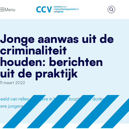
Ga naar de inhoud
Menu
Zoeken
Het CCV
Jonge aanwas uit de
criminaliteit
houden: berichten
uit de praktijk
11 maart 2022