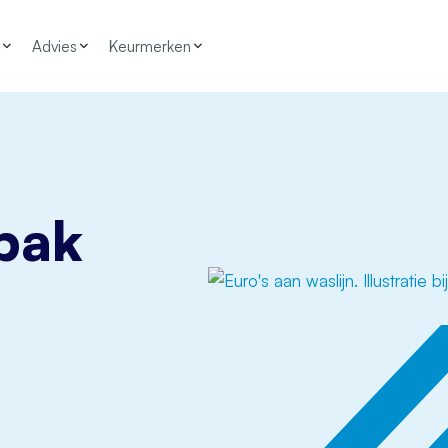
Advies
Keurmerken
npak