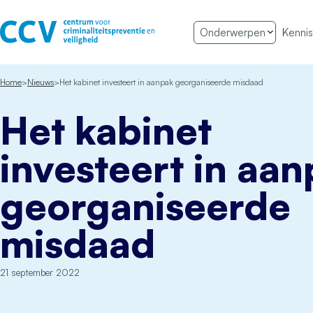
Ga naar de inhoud
Onderwerpen
Kennis
Het CCV
Home
Nieuws
Het kabinet investeert in aanpak georganiseerde misdaad
Het kabinet
investeert in aa
georganiseerde
misdaad
21 september 2022