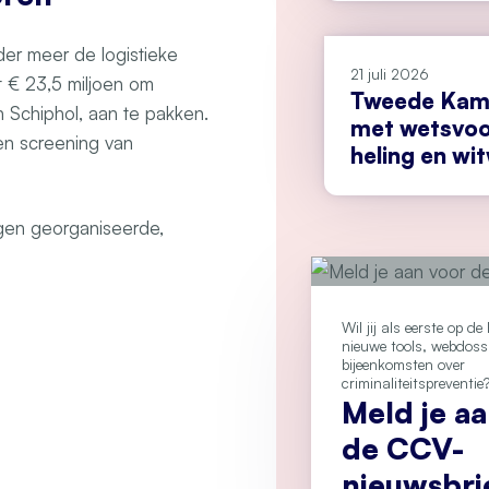
er meer de logistieke
21 juli 2026
t € 23,5 miljoen om
Tweede Kame
n Schiphol, aan te pakken.
met wetsvoo
en screening van
heling en wi
egen georganiseerde,
Wil jij als eerste op d
nieuwe tools, webdoss
bijeenkomsten over
criminaliteitspreventie
Meld je a
de CCV-
nieuwsbri