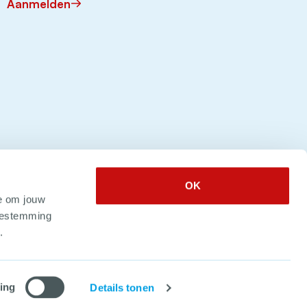
Aanmelden
OK
e om jouw
toestemming
.
 2026. Alle rechten voorbehouden
ing
Details tonen