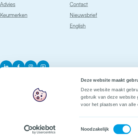
Advies
Contact
Keurmerken
Nieuwsbrief
English
LinkedIn
Facebook
Instagram
YouTube
Deze website maakt gebru
Deze website maakt gebru
gebruik van deze website 
voor het plaatsen van alle
Het CCV
Voorop in veilig
Toestemmingsselectie
Noodzakelijk