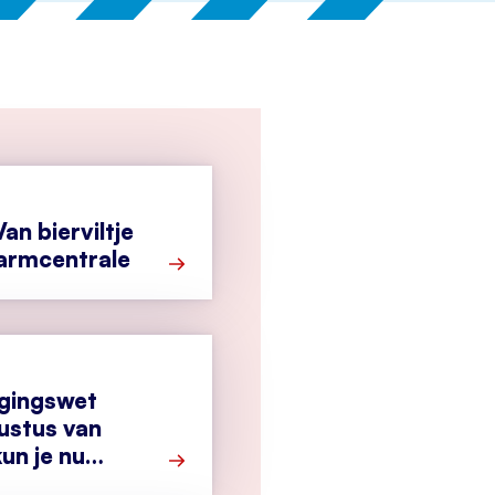
an bierviltje
larmcentrale
Meer over Secondant: Van bierviltje tot
igingswet
ustus van
un je nu
Meer over Cyberbeveiligingswet vanaf 1