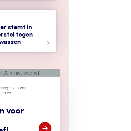
r stemt in
rstel tegen
twassen
Meer over Tweede Kamer stemt in met 
e hoogte zijn van
iers en
?
an voor
ef!
Open Meld je aan voor de CCV-nieuwsbr