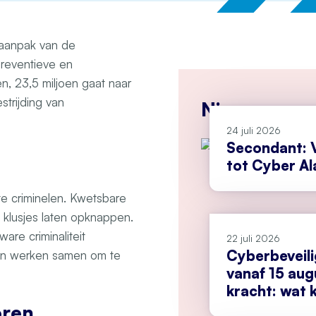
 aanpak van de
preventieve en
en, 23,5 miljoen gaat naar
trijding van
Nieuws
24 juli 2026
Secondant: V
tot Cyber A
ote criminelen. Kwetsbare
 klusjes laten opknappen.
are criminaliteit
22 juli 2026
Cyberbeveil
en werken samen om te
vanaf 15 aug
kracht: wat k
doen?
oren