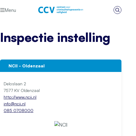
Ga naar de inhoud
Menu
Zoeken
Het CCV
Inspectie instelling
NCII - Oldenzaal
Deloslaan 2
7577 KV Oldenzaal
http://www.ncii.nl
info@ncii.nl
085 0708000