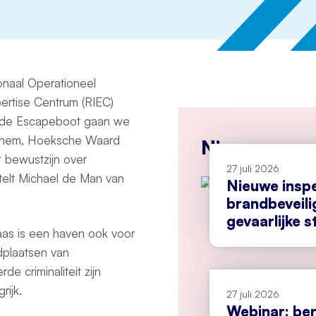
onaal Operationeel
pertise Centrum (RIEC)
t de Escapeboot gaan we
inchem, Hoeksche Waard
Nieuws
t bewustzijn over
27 juli 2026
rtelt Michael de Man van
Nieuwe insp
brandbeveili
gevaarlijke s
aas is een haven ook voor
edplaatsen van
e criminaliteit zijn
rijk.
27 juli 2026
Webinar: ber