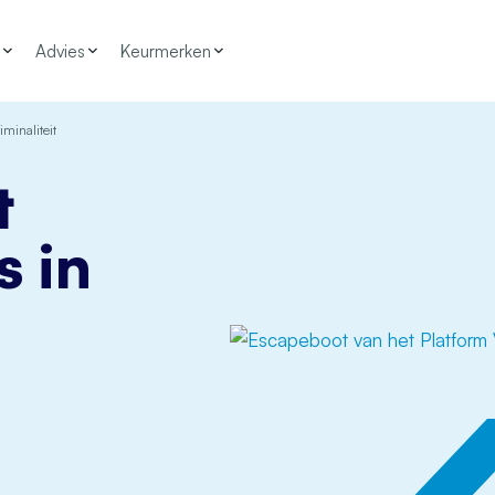
Advies
Keurmerken
iminaliteit
t
s in