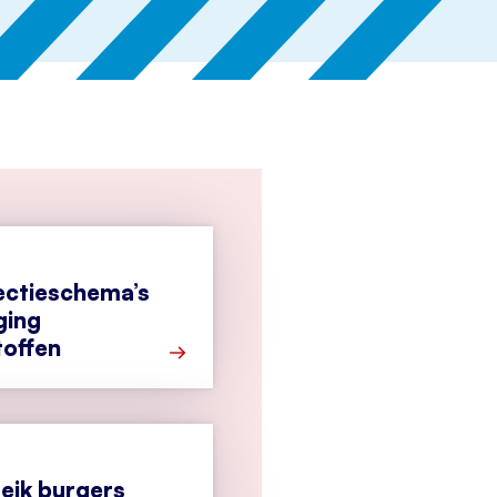
ectieschema’s
ging
toffen
Meer over Nieuwe inspectieschema’s bra
eik burgers