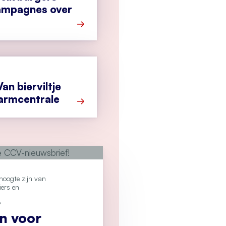
ampagnes over
Meer over Webinar: bereik burgers be
an bierviltje
larmcentrale
Meer over Secondant: Van bierviltje tot
e hoogte zijn van
iers en
?
an voor