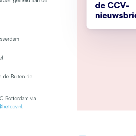
rden gesteld aan de
de CCV-
nieuwsbri
lasserdam
el
 de Buiten de
O Rotterdam via
hetccv.nl
.