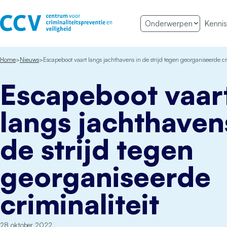
Ga naar de inhoud
Onderwerpen
Kennis
Het CCV
Home
Nieuws
Escapeboot vaart langs jachthavens in de strijd tegen georganiseerde cr
Escapeboot vaar
langs jachthaven
de strijd tegen
georganiseerde
criminaliteit
28 oktober 2022