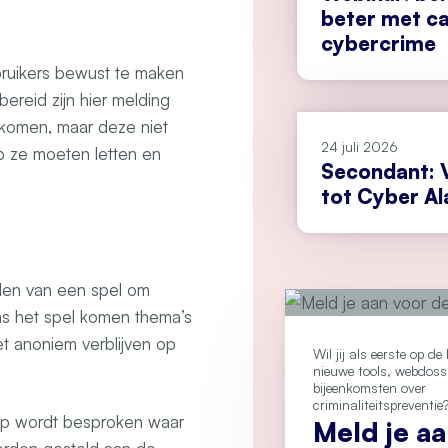
beter met c
cybercrime
ruikers bewust te maken
bereid zijn hier melding
enkomen, maar deze niet
24 juli 2026
 ze moeten letten en
Secondant: V
tot Cyber A
len van een spel om
ens het spel komen thema’s
t anoniem verblijven op
Wil jij als eerste op d
nieuwe tools, webdoss
bijeenkomsten over
criminaliteitspreventie
loop wordt besproken waar
Meld je a