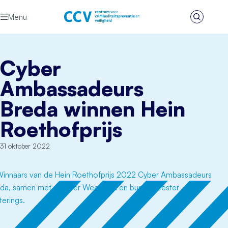
Ga naar de inhoud
Menu
Zoeken
Het CCV
Cyber
Ambassadeurs
Breda winnen Hein
Roethofprijs
31 oktober 2022