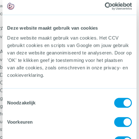
weten van elkaar en we wapenen ons ertegen, dan maken
cybercriminelen veel minder kans.”
Deze website maakt gebruik van cookies
‘Als we ons ertegen wapenen, dan maken cybercriminelen
veel minder kans.’
Deze website maakt gebruik van cookies. Het CCV
gebruikt cookies en scripts van Google om jouw gebruik
Aan de Hein Roethofprijs is een geldbedrag verbonden
van deze website geanonimiseerd te analyseren. Door op
van €20.000 en een klein kunstwerk van Jan Ketelaar. Dit
'OK' te klikken geef je toestemming voor het plaatsen
bedrag is bestemd voor de versterking van het project.
van alle cookies, zoals omschreven in onze privacy- en
De Hein Roethofprijs had dit jaar 22 inzendingen. Naast de
cookieverklaring.
Cyber Ambassadeurs waren anti-wapen campagne ‘You
Choose’ van de gemeente Haarlemmermeer
Toestemmingsselectie
genomineerd en Het Eindhovense ‘Bubble Games’, dat
Noodzakelijk
gepolariseerde groepen samenbrengt met VR-
technologie. Een eervolle vermelding ging naar ADAMAS
uit Amsterdam. Dit project legt een verbinding tussen de
Voorkeuren
staat en de jongeren van de straat met zogenoemde
credible messengers, rolmodellen vanuit de eigen