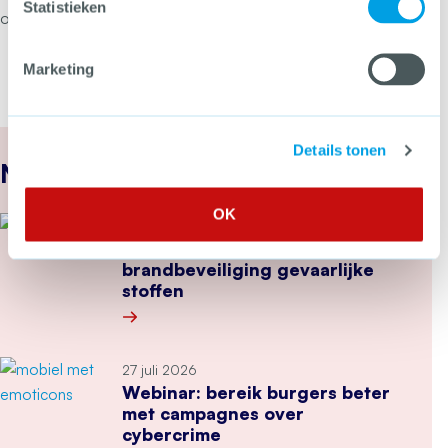
Statistieken
omgeving.
Marketing
Details tonen
Nieuws
OK
27 juli 2026
Nieuwe inspectieschema’s
brandbeveiliging gevaarlijke
stoffen
Meer over Nieuwe inspectieschema’s brandbeveil
27 juli 2026
Webinar: bereik burgers beter
met campagnes over
cybercrime