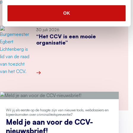
vraag
OK
Meer over Secondant: geweld op Pride dwingt 
30 juli 2026
“Het CCV is een mooie
organisatie”
Meer over “Het CCV is een mooie organisatie”
Wil jij als eerste op de hoogte zijn van nieuwe tools, webdossiers en
bijeenkomsten over criminaliteitspreventie?
Meld je aan voor de CCV-
nieuwsbrief!