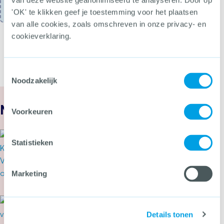
van deze website geanonimiseerd te analyseren. Door op
bekijken.
'OK' te klikken geef je toestemming voor het plaatsen
van alle cookies, zoals omschreven in onze privacy- en
cookieverklaring.
Toestemmingsselectie
Noodzakelijk
Nieuws
Voorkeuren
1 augustus 2026
Statistieken
Het CCV actualiseert regels
voor voertuigbeveiliging
Marketing
Meer over Het CCV actualiseert regels voor voe
31 juli 2026
Secondant: geweld op Pride
Details tonen
dwingt tot een ongemakkelijke