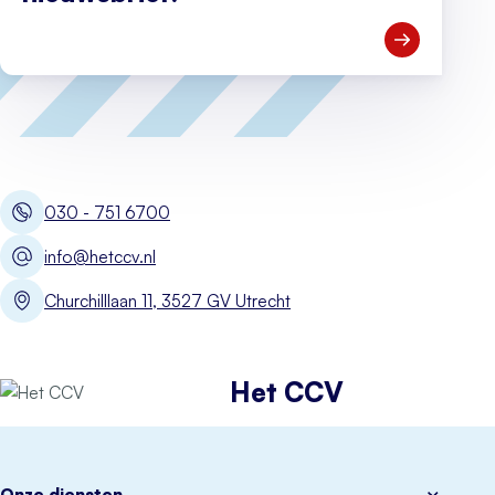
Open Meld je
030 - 751 6700
info@hetccv.nl
Churchilllaan 11, 3527 GV Utrecht
Het CCV
Onze diensten