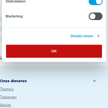
Statistieken
Marketing
030 - 751 6700
info@hetccv.nl
Details tonen
Churchilllaan 11, 3527 GV Utrecht
OK
Het CCV
Onze diensten
Thema’s
Trainingen
Advies