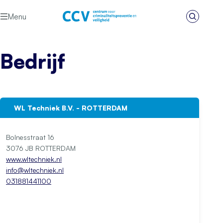
Ga naar de inhoud
Menu
Zoeken
Het CCV
Bedrijf
WL Techniek B.V. - ROTTERDAM
Bolnesstraat 16
3076 JB ROTTERDAM
www.wltechniek.nl
info@wltechniek.nl
031881441100