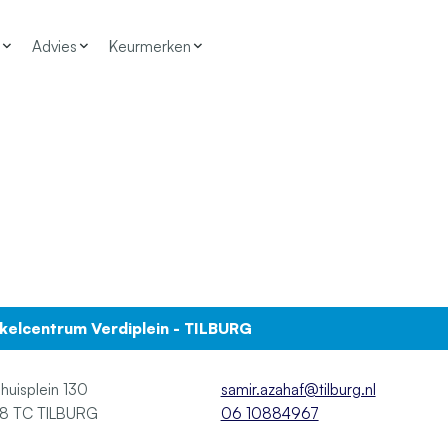
Advies
Keurmerken
kelcentrum Verdiplein - TILBURG
huisplein 130
samir.azahaf@tilburg.nl
5038 TC TILBURG
06 10884967