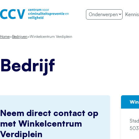
Ga naar de inhoud
Onderwerpen
Kennis
Het CCV
Home
Bedrijven
Winkelcentrum Verdiplein
Bedrijf
Win
Neem direct contact op
Stad
met Winkelcentrum
Verdiplein