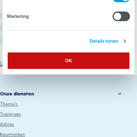
030 - 751 6700
Marketing
info@hetccv.nl
Churchilllaan 11, 3527 GV Utrecht
Details tonen
OK
Het CCV
Onze diensten
Thema’s
Trainingen
Advies
Keurmerken