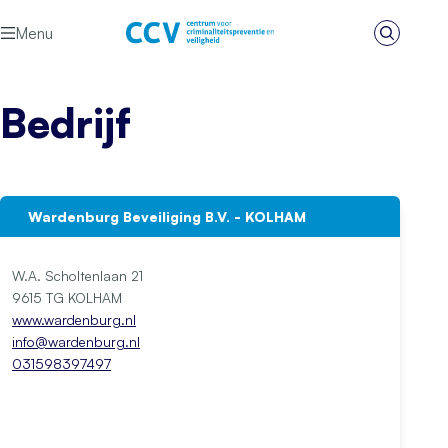
Ga naar de inhoud
Menu
Zoeken
Het CCV
Bedrijf
Wardenburg Beveiliging B.V. - KOLHAM
W.A. Scholtenlaan 21
9615 TG KOLHAM
www.wardenburg.nl
info@wardenburg.nl
031598397497