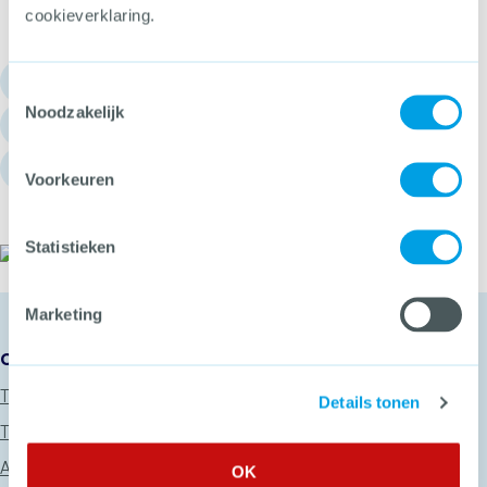
cookieverklaring.
030 - 751 6700
Toestemmingsselectie
Noodzakelijk
info@hetccv.nl
Churchilllaan 11, 3527 GV Utrecht
Voorkeuren
Statistieken
Het CCV
Marketing
Onze diensten
Thema’s
Details tonen
Trainingen
Advies
OK