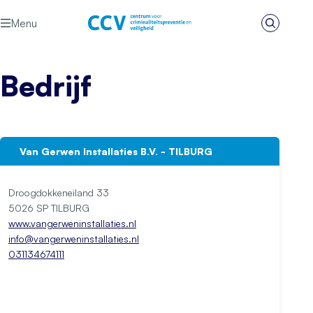
Ga naar de inhoud
Menu
Zoeken
Het CCV
Bedrijf
Van Gerwen Installaties B.V. - TILBURG
Droogdokkeneiland 33
5026 SP TILBURG
www.vangerweninstallaties.nl
info@vangerweninstallaties.nl
031134674111