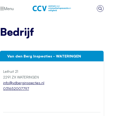
Ga naar de inhoud
Menu
Zoeken
Het CCV
Bedrijf
Van den Berg Inspecties - WATERINGEN
Leifruit 21
2291 ZX WATERINGEN
info@vdberginspecties.nl
031652007797