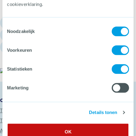
cookieverklaring.
030 - 751 6700
Toestemmingsselectie
Noodzakelijk
info@hetccv.nl
Churchilllaan 11, 3527 GV Utrecht
Voorkeuren
Statistieken
Het CCV
Marketing
Onze diensten
Thema’s
Details tonen
Trainingen
Advies
OK