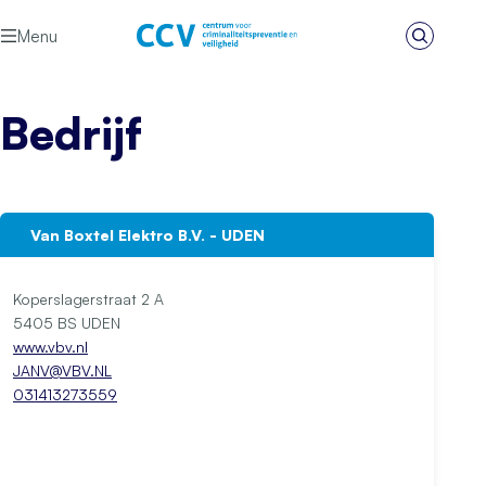
Ga naar de inhoud
Menu
Zoeken
Het CCV
Bedrijf
Van Boxtel Elektro B.V. - UDEN
Koperslagerstraat 2 A
5405 BS UDEN
www.vbv.nl
JANV@VBV.NL
031413273559