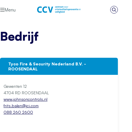
Ga naar de inhoud
Menu
Zoeken
Het CCV
Bedrijf
Tyco Fire & Security Nederland B.V. -
ROOSENDAAL
Gewenten 12
4704 RD ROOSENDAAL
www.johnsoncontrols.nl
frits.balen@jci.com
088 260 2600