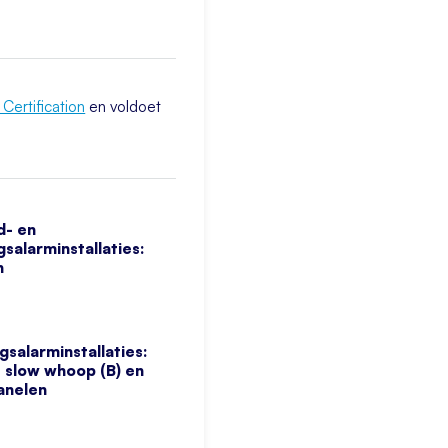
Certification
en voldoet
d- en
salarminstallaties:
n
gsalarminstallaties:
 slow whoop (B) en
anelen