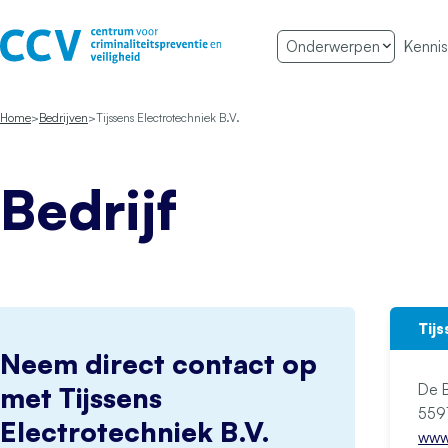
Ga naar de inhoud
Onderwerpen
Kennis
Het CCV
Home
Bedrijven
Tijssens Electrotechniek B.V.
Bedrijf
Tij
Neem direct contact op
De B
met Tijssens
Electrotechniek B.V.
www.