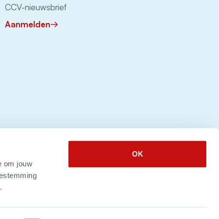
CCV-nieuwsbrief
Aanmelden
OK
e om jouw
toestemming
.