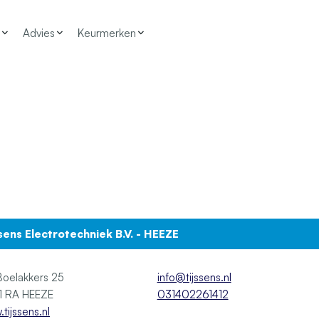
Advies
Keurmerken
ssens Electrotechniek B.V. - HEEZE
oelakkers 25
info@tijssens.nl
5591 RA HEEZE
031402261412
tijssens.nl