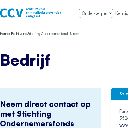
Ga naar de inhoud
Onderwerpen
Kennis
Het CCV
Home
Bedrijven
Stichting Ondernemersfonds Utrecht
Bedrijf
Sti
Neem direct contact op
Eur
met Stichting
Ondernemersfonds
www