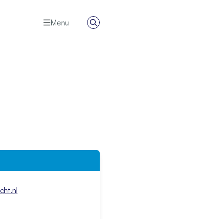
Menu
Zoeken
ht.nl