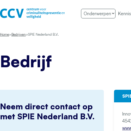
Ga naar de inhoud
Onderwerpen
Kennis
Het CCV
Home
Bedrijven
SPIE Nederland B.V.
Bedrijf
SPI
Neem direct contact op
Inno
met SPIE Nederland B.V.
www