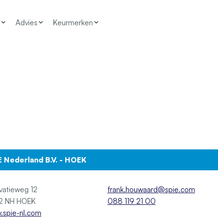
Advies
Keurmerken
E Nederland B.V. - HOEK
vatieweg 12
frank.houwaard@spie.com
4542 NH HOEK
088 119 21 00
.spie-nl.com