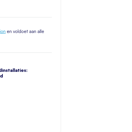
ion
en voldoet aan alle
installaties:
ud