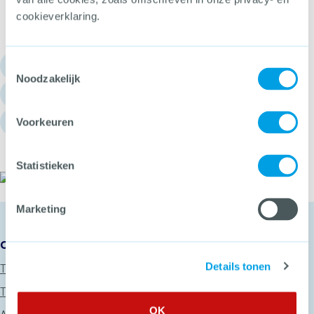
cookieverklaring.
Toestemmingsselectie
030 - 751 6700
Noodzakelijk
info@hetccv.nl
Churchilllaan 11, 3527 GV Utrecht
Voorkeuren
Statistieken
Het CCV
Marketing
Onze diensten
Details tonen
Thema’s
Trainingen
OK