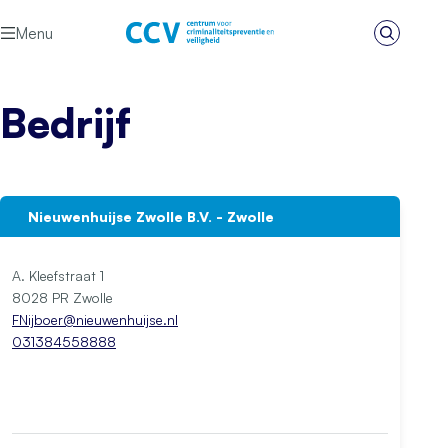
Ga naar de inhoud
Menu
Zoeken
Het CCV
Bedrijf
Nieuwenhuijse Zwolle B.V. - Zwolle
A. Kleefstraat 1
8028 PR Zwolle
FNijboer@nieuwenhuijse.nl
031384558888