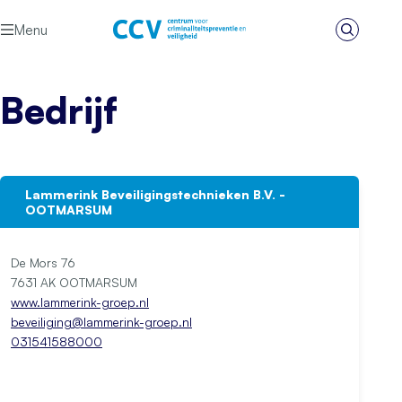
Ga naar de inhoud
Menu
Zoeken
Het CCV
Bedrijf
Lammerink Beveiligingstechnieken B.V. -
OOTMARSUM
De Mors 76
7631 AK OOTMARSUM
www.lammerink-groep.nl
beveiliging@lammerink-groep.nl
031541588000