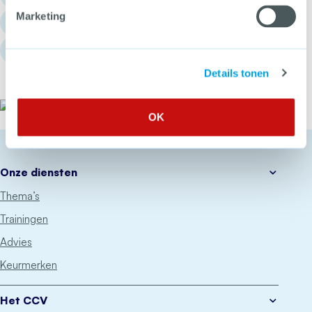
Marketing
info@hetccv.nl
Churchilllaan 11, 3527 GV Utrecht
Details tonen
Het CCV
OK
Onze diensten
Thema’s
Trainingen
Advies
Keurmerken
Het CCV