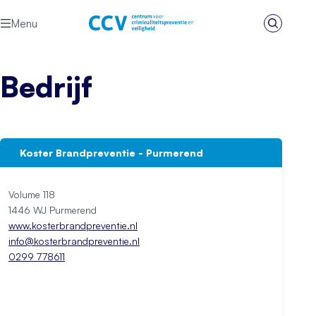
Ga naar de inhoud
Menu
Zoeken
Het CCV
Bedrijf
Koster Brandpreventie - Purmerend
Volume 118
1446 WJ Purmerend
www.kosterbrandpreventie.nl
info@kosterbrandpreventie.nl
0299 778611