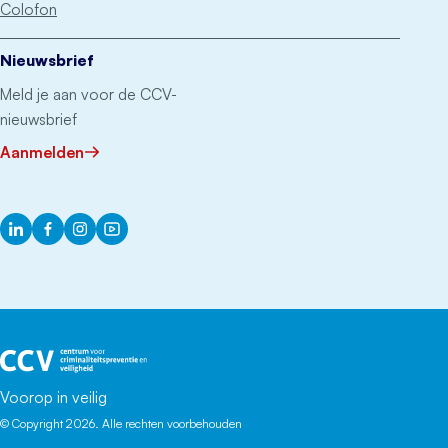
Colofon
Nieuwsbrief
Meld je aan voor de CCV-
nieuwsbrief
Aanmelden
LinkedIn
Facebook
Instagram
YouTube
Het CCV
Voorop in veilig
© Copyright 2026. Alle rechten voorbehouden