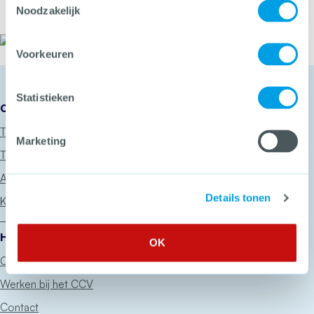
Noodzakelijk
Het CCV
Voorkeuren
Statistieken
Onze diensten
Thema’s
Marketing
Trainingen
Advies
Details tonen
Keurmerken
Het CCV
OK
Over het CCV
Werken bij het CCV
Contact