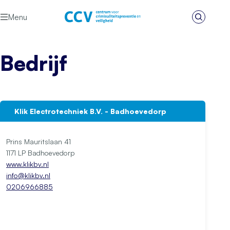
Ga naar de inhoud
Menu
Zoeken
Het CCV
Bedrijf
Klik Electrotechniek B.V. - Badhoevedorp
Prins Mauritslaan 41
1171 LP Badhoevedorp
www.klikbv.nl
info@klikbv.nl
0206966885