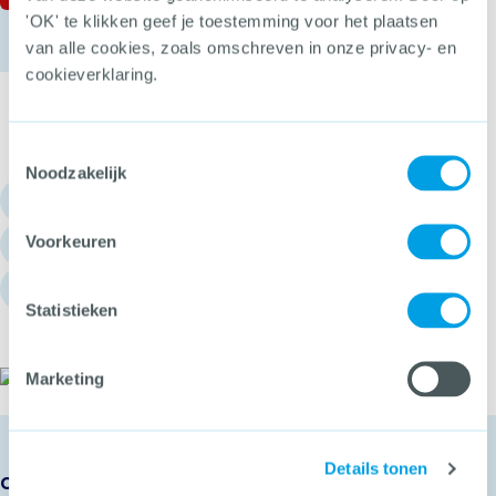
'OK' te klikken geef je toestemming voor het plaatsen
van alle cookies, zoals omschreven in onze privacy- en
cookieverklaring.
Toestemmingsselectie
Noodzakelijk
030 - 751 6700
Voorkeuren
info@hetccv.nl
Churchilllaan 11, 3527 GV Utrecht
Statistieken
Het CCV
Marketing
Details tonen
Onze diensten