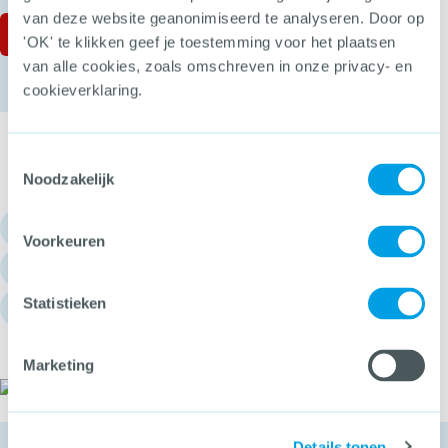
van deze website geanonimiseerd te analyseren. Door op
'OK' te klikken geef je toestemming voor het plaatsen
van alle cookies, zoals omschreven in onze privacy- en
cookieverklaring.
Toestemmingsselectie
Noodzakelijk
030 - 751 6700
Voorkeuren
info@hetccv.nl
Statistieken
Churchilllaan 11, 3527 GV Utrecht
Marketing
Het CCV
Details tonen