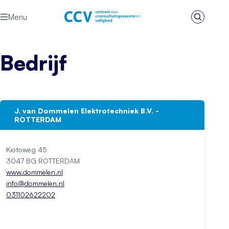
Ga naar de inhoud
Menu
Zoeken
Het CCV
Bedrijf
J. van Dommelen Elektrotechniek B.V. -
ROTTERDAM
Kiotoweg 45
3047 BG ROTTERDAM
www.dommelen.nl
info@dommelen.nl
031102622202