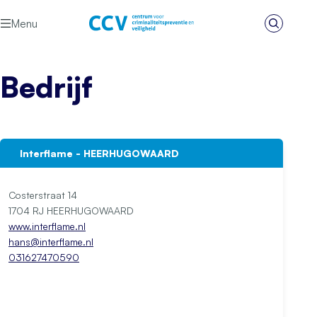
Ga naar de inhoud
Menu
Zoeken
Het CCV
Bedrijf
Interflame - HEERHUGOWAARD
Costerstraat 14
1704 RJ HEERHUGOWAARD
www.interflame.nl
hans@interflame.nl
031627470590