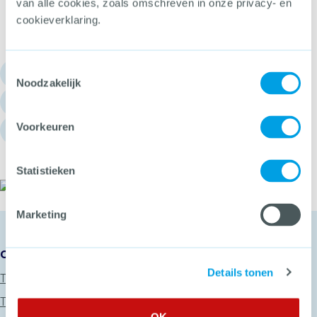
van alle cookies, zoals omschreven in onze privacy- en
cookieverklaring.
Toestemmingsselectie
030 - 751 6700
Noodzakelijk
info@hetccv.nl
Voorkeuren
Churchilllaan 11, 3527 GV Utrecht
Statistieken
Het CCV
Marketing
Onze diensten
Details tonen
Thema’s
Trainingen