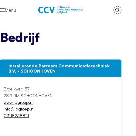
Ga naar de inhoud
Menu
Zoeken
Het CCV
Bedrijf
Installerende Partners Communicatietechniek
B.V. - SCHOONHOVEN
Broeikweg 37
2871 RM SCHOONHOVEN
www.ipgroep.nl
info@ipgroep.nl
031182388111