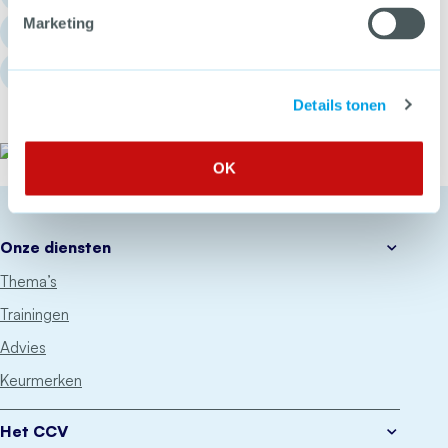
Marketing
info@hetccv.nl
Churchilllaan 11, 3527 GV Utrecht
Details tonen
Het CCV
OK
Onze diensten
Thema’s
Trainingen
Advies
Keurmerken
Het CCV