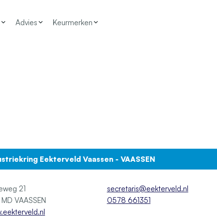
Advies
Keurmerken
ustriekring Eekterveld Vaassen - VAASSEN
eweg 21
secretaris@eekterveld.nl
8171 MD VAASSEN
0578 661351
eekterveld.nl