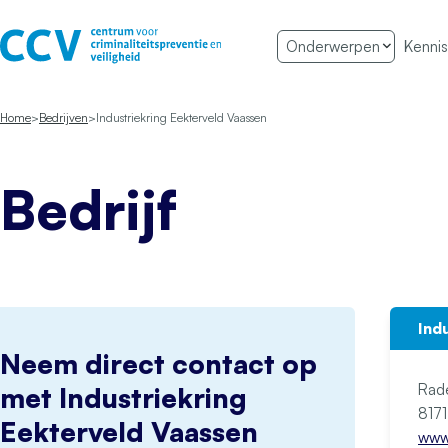
Ga naar de inhoud
Onderwerpen
Kennis
Het CCV
Home
Bedrijven
Industriekring Eekterveld Vaassen
Bedrijf
Ind
Neem direct contact op
Rad
met Industriekring
Eekterveld Vaassen
www.