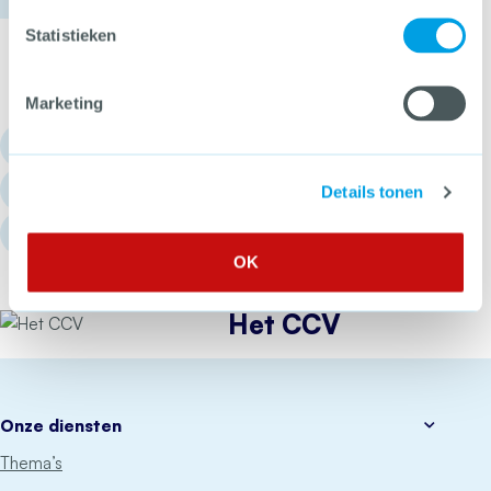
Statistieken
Marketing
030 - 751 6700
info@hetccv.nl
Details tonen
Churchilllaan 11, 3527 GV Utrecht
OK
Het CCV
Onze diensten
Thema’s