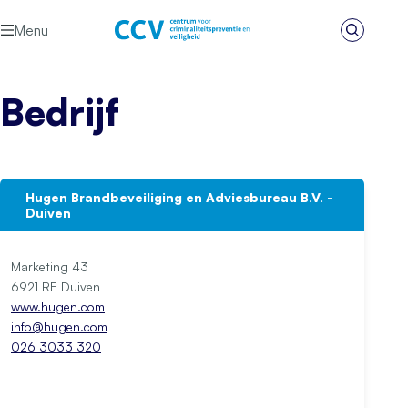
Ga naar de inhoud
Menu
Zoeken
Het CCV
Bedrijf
Hugen Brandbeveiliging en Adviesbureau B.V. -
Duiven
Marketing 43
6921 RE Duiven
www.hugen.com
info@hugen.com
026 3033 320