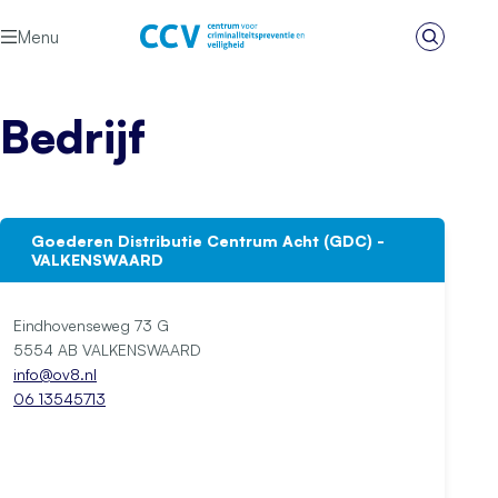
Ga naar de inhoud
Menu
Zoeken
Het CCV
Bedrijf
Goederen Distributie Centrum Acht (GDC) -
VALKENSWAARD
Eindhovenseweg 73 G
5554 AB VALKENSWAARD
info@ov8.nl
06 13545713