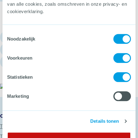
van alle cookies, zoals omschreven in onze privacy- en
cookieverklaring.
Toestemmingsselectie
030 - 751 6700
Noodzakelijk
info@hetccv.nl
Voorkeuren
Churchilllaan 11, 3527 GV Utrecht
Statistieken
Het CCV
Marketing
Onze diensten
Details tonen
Thema’s
Trainingen