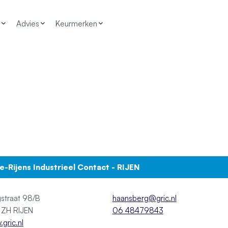
Advies
Keurmerken
ze-Rijens Industrieel Contact - RIJEN
straat 98/B
haansberg@gric.nl
5121 ZH RIJEN
06 48479843
gric.nl