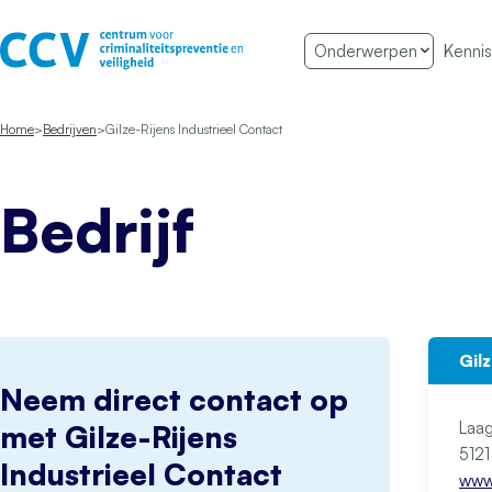
Ga naar de inhoud
Onderwerpen
Kennis
Het CCV
Home
Bedrijven
Gilze-Rijens Industrieel Contact
Bedrijf
Gil
Neem direct contact op
Laag
met Gilze-Rijens
Industrieel Contact
www.