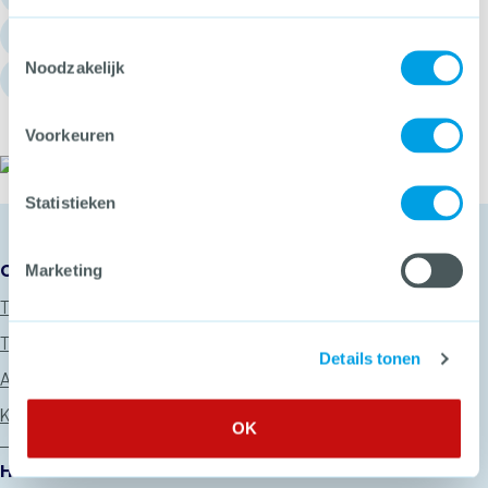
info@hetccv.nl
Toestemmingsselectie
Noodzakelijk
Churchilllaan 11, 3527 GV Utrecht
Voorkeuren
Het CCV
Statistieken
Onze diensten
Marketing
Thema’s
Trainingen
Details tonen
Advies
Keurmerken
OK
Het CCV