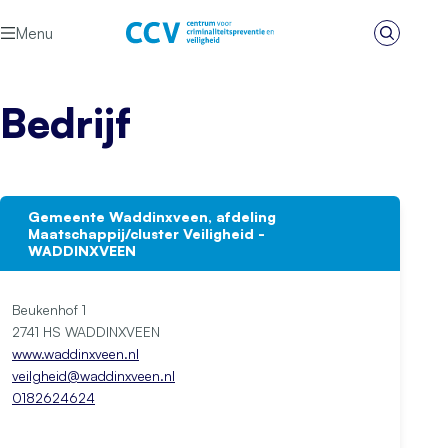
Ga naar de inhoud
Menu
Zoeken
Het CCV
Bedrijf
Gemeente Waddinxveen, afdeling
Maatschappij/cluster Veiligheid -
WADDINXVEEN
Beukenhof 1
2741 HS WADDINXVEEN
www.waddinxveen.nl
veilgheid@waddinxveen.nl
0182624624