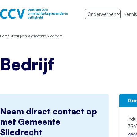
Ga naar de inhoud
Onderwerpen
Kennis
Het CCV
Home
Bedrijven
Gemeente Sliedrecht
Bedrijf
Gem
Neem direct contact op
Indu
met Gemeente
Sliedrecht
www.