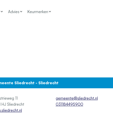
Advies
Keurmerken
eente Sliedrecht - Sliedrecht
strieweg 11
gemeente@sliedrecht.nl
3361 HJ Sliedrecht
031184495900
sliedrecht.nl