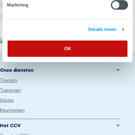
info@hetccv.nl
Marketing
Churchilllaan 11, 3527 GV Utrecht
Details tonen
Het CCV
OK
Onze diensten
Thema’s
Trainingen
Advies
Keurmerken
Het CCV