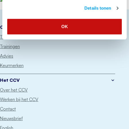
Het CCV
Details tonen
OK
Onze diensten
Thema’s
Trainingen
Advies
Keurmerken
Het CCV
Over het CCV
Werken bij het CCV
Contact
Nieuwsbrief
English