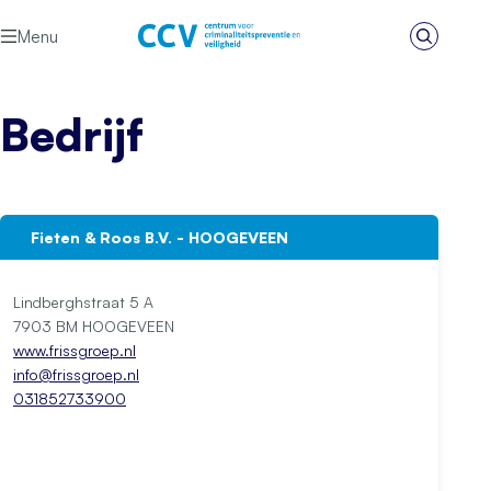
Ga naar de inhoud
Menu
Zoeken
Het CCV
Bedrijf
Fieten & Roos B.V. - HOOGEVEEN
Lindberghstraat 5 A
7903 BM HOOGEVEEN
www.frissgroep.nl
info@frissgroep.nl
031852733900