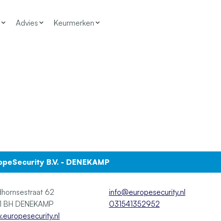
Advies
Keurmerken
opeSecurity B.V. - DENEKAMP
hornsestraat 62
info@europesecurity.nl
7591 BH DENEKAMP
031541352952
europesecurity.nl