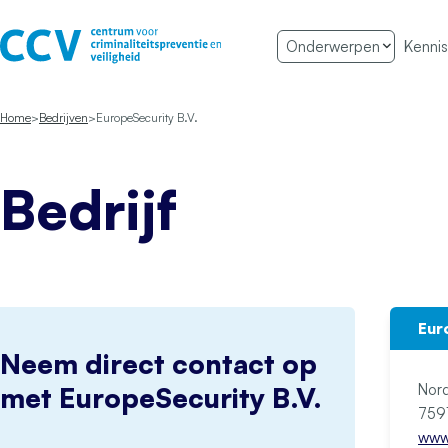
Ga naar de inhoud
Onderwerpen
Kennis
Het CCV
Home
Bedrijven
EuropeSecurity B.V.
Bedrijf
Eur
Neem direct contact op
Nord
met EuropeSecurity B.V.
www.