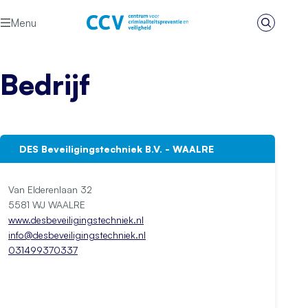
Ga naar de inhoud
Menu
Zoeken
Het CCV
Bedrijf
DES Beveiligingstechniek B.V. - WAALRE
Van Elderenlaan 32
5581 WJ WAALRE
www.desbeveiligingstechniek.nl
info@desbeveiligingstechniek.nl
031499370337