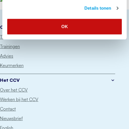
Het CCV
Details tonen
OK
Onze diensten
Thema’s
Trainingen
Advies
Keurmerken
Het CCV
Over het CCV
Werken bij het CCV
Contact
Nieuwsbrief
English