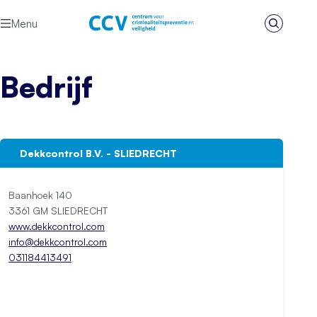
Ga naar de inhoud
Menu
Zoeken
Het CCV
Bedrijf
Dekkcontrol B.V. - SLIEDRECHT
Baanhoek 140
3361 GM SLIEDRECHT
www.dekkcontrol.com
info@dekkcontrol.com
031184413491