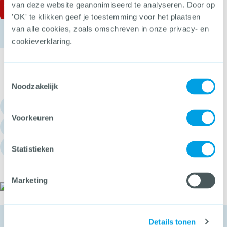
van deze website geanonimiseerd te analyseren. Door op
'OK' te klikken geef je toestemming voor het plaatsen
van alle cookies, zoals omschreven in onze privacy- en
cookieverklaring.
Toestemmingsselectie
Noodzakelijk
030 - 751 6700
Voorkeuren
info@hetccv.nl
Churchilllaan 11, 3527 GV Utrecht
Statistieken
Marketing
Het CCV
Details tonen