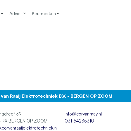
Advies
Keurmerken
 van Raaij Elektrotechniek B.V. - BERGEN OP ZOOM
ingdreef 39
info@corvanraay.nl
4614 RX BERGEN OP ZOOM
031164235310
corvanraaijelektrotechniek.nl