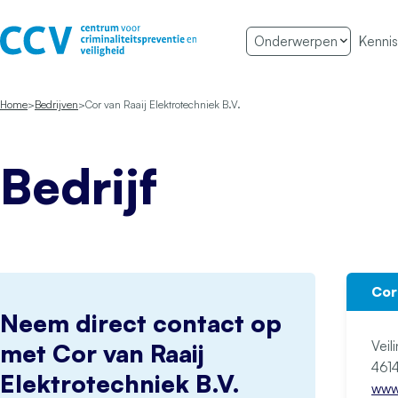
Ga naar de inhoud
Onderwerpen
Kennis
Het CCV
Home
Bedrijven
Cor van Raaij Elektrotechniek B.V.
Bedrijf
Cor
Neem direct contact op
Veil
met Cor van Raaij
Elektrotechniek B.V.
www.