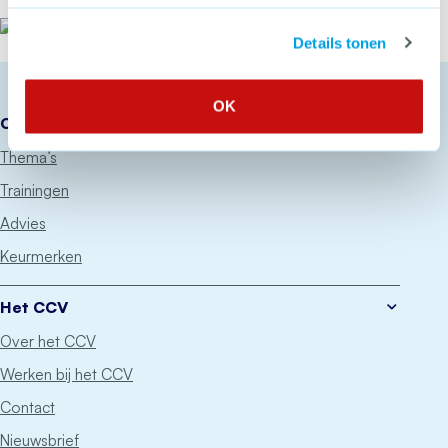
Het CCV
Details tonen
OK
Onze diensten
Thema’s
Trainingen
Advies
Keurmerken
Het CCV
Over het CCV
Werken bij het CCV
Contact
Nieuwsbrief