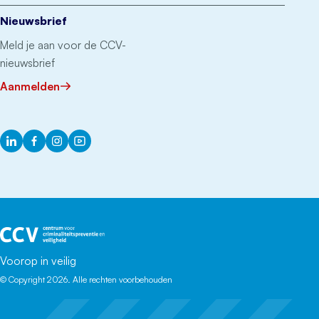
Nieuwsbrief
Meld je aan voor de CCV-
nieuwsbrief
Aanmelden
LinkedIn
Facebook
Instagram
YouTube
Het CCV
Voorop in veilig
© Copyright 2026. Alle rechten voorbehouden