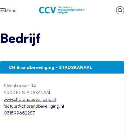
Ga naar de inhoud
Menu
Zoeken
Het CCV
Bedrijf
CH Brandbeveiliging - STADSKANAAL
Steenhouwer 34
9502 ET STADSKANAAL
www.chbrandbeveiliging.nl
factuur@chbrandbeveiliging.nl
031599652287