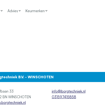
Advies
Keurmerken
gtechniek B.V. - WINSCHOTEN
fbaan 33
info@borgtechniek.nl
9672 BN WINSCHOTEN
031597415858
borgtechniek.nl