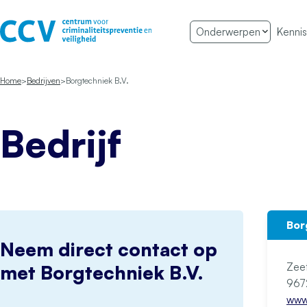
Ga naar de inhoud
Onderwerpen
Kennis
Het CCV
Home
Bedrijven
Borgtechniek B.V.
Bedrijf
Bor
Neem direct contact op
Zee
met Borgtechniek B.V.
www.