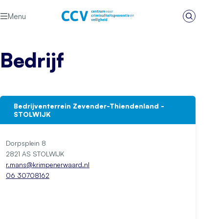
Ga naar de inhoud
Menu
Zoeken
Het CCV
Bedrijf
Bedrijventerrein Zevender-Thiendenland -
STOLWIJK
Dorpsplein 8
2821 AS STOLWIJK
r.mans@krimpenerwaard.nl
06 30708162