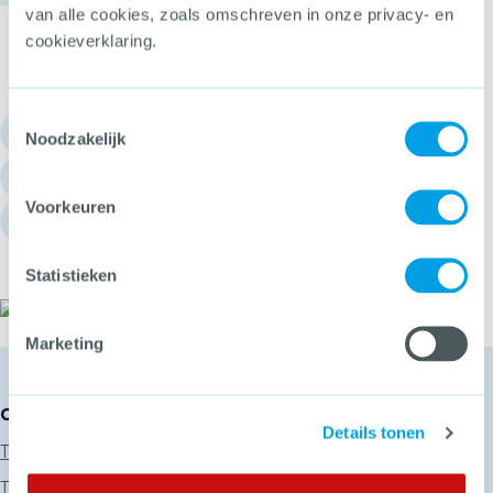
van alle cookies, zoals omschreven in onze privacy- en
cookieverklaring.
Toestemmingsselectie
030 - 751 6700
Noodzakelijk
info@hetccv.nl
Voorkeuren
Churchilllaan 11, 3527 GV Utrecht
Statistieken
Het CCV
Marketing
Onze diensten
Details tonen
Thema’s
Trainingen