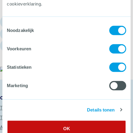
cookieverklaring.
030 - 751 6700
Toestemmingsselectie
Noodzakelijk
info@hetccv.nl
Churchilllaan 11, 3527 GV Utrecht
Voorkeuren
Statistieken
Het CCV
Marketing
Onze diensten
Thema’s
Details tonen
Trainingen
Advies
OK