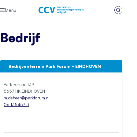
Ga naar de inhoud
Menu
Zoeken
Het CCV
Bedrijf
Bedrijventerrein Park Forum - EINDHOVEN
Park Forum 1139
5657 HK EINDHOVEN
m.deheer@parkforum.nl
06 13545713