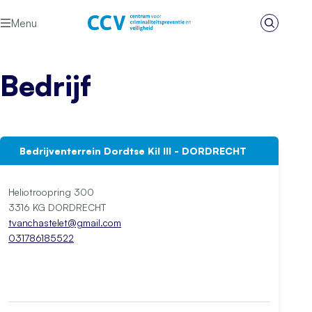
Ga naar de inhoud
Menu
Zoeken
Het CCV
Bedrijf
Bedrijventerrein Dordtse Kil III - DORDRECHT
Heliotroopring 300
3316 KG DORDRECHT
tvanchastelet@gmail.com
031786185522