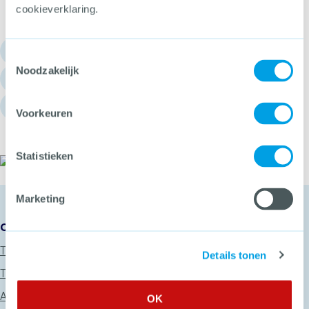
cookieverklaring.
030 - 751 6700
Toestemmingsselectie
Noodzakelijk
info@hetccv.nl
Churchilllaan 11, 3527 GV Utrecht
Voorkeuren
Statistieken
Het CCV
Marketing
Onze diensten
Thema’s
Details tonen
Trainingen
Advies
OK